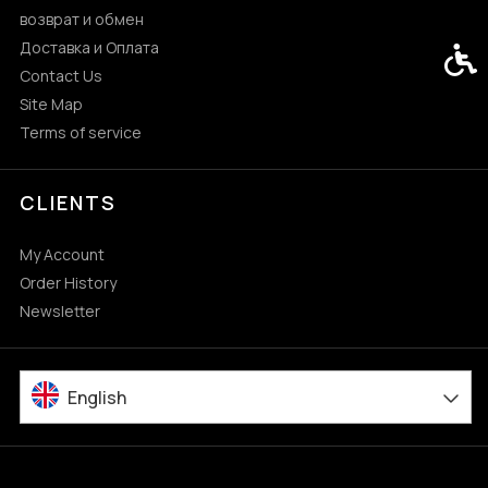
возврат и обмен
Доставка и Оплата
Acces
Contact Us
Site Map
Terms of service
CLIENTS
My Account
Order History
Newsletter
English