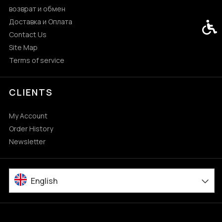
возврат и обмен
Доставка и Оплата
Acces
Contact Us
Site Map
Terms of service
CLIENTS
My Account
Order History
Newsletter
English