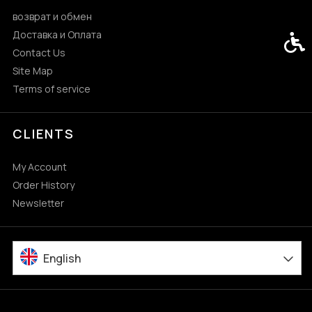
возврат и обмен
Доставка и Оплата
Acces
Contact Us
Site Map
Terms of service
CLIENTS
My Account
Order History
Newsletter
English