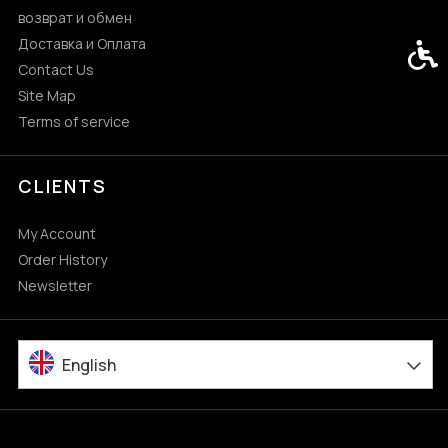
возврат и обмен
Доставка и Оплата
Acces
Contact Us
Site Map
Terms of service
CLIENTS
My Account
Order History
Newsletter
English