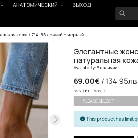
АНАТОМИЧЕСКИЙ
ВЫХОД
льная кожа / 714-85 / синий + черный
Элегантные женс
натуральная кожа
Availability: В наличии
69.00€
/ 134.95лв
ВЫБЕРИТЕ РАЗМЕР
--- PLEASE SELECT ---
This product has limit q