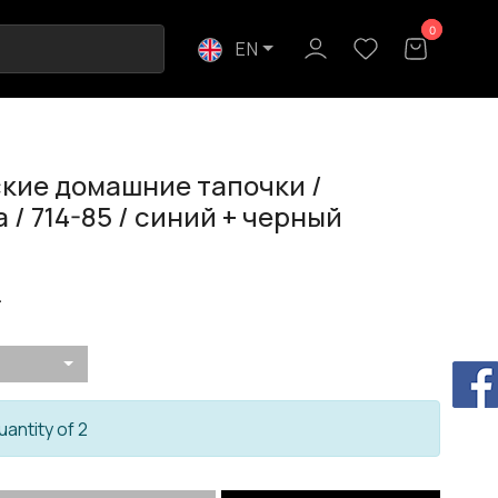
0
0
EN
кие домашние тапочки /
 / 714-85 / синий + черный
.
uantity of 2