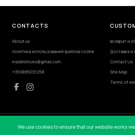
CONTACTS
CUSTOM
About us
возврат и 
политика использования файлов cookie
Доставка и 
madelshoes@gmail.com
Contact Us
+359895031258
Site Map
Terms of se
We use cookies to ensure that our website works well 