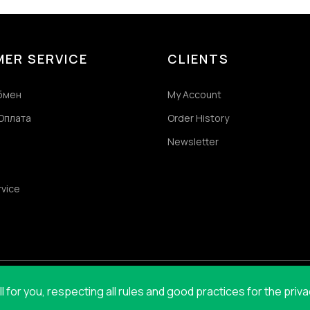
ER SERVICE
CLIENTS
обмен
My Account
Оплата
Order History
Newsletter
rvice
for you, respecting all rules and good practices for the priv