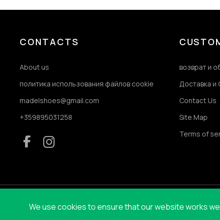
CONTACTS
CUSTOM
About us
возврат и 
политика использования файлов cookie
Доставка и 
madelshoes@gmail.com
Contact Us
+359895031258
Site Map
Terms of se
We use cookies to ensure that our website works well 