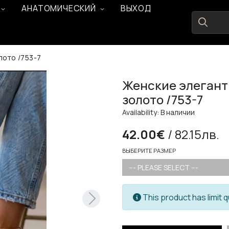
АНАТОМИЧЕСКИЙ
ВЫХОД
лото /753-7
Женские элегант
золото /753-7
Availability: В наличии
42.00€
/ 82.15лв.
ВЫБЕРИТЕ РАЗМЕР
--- PLEASE SELECT ---
This product has limit q