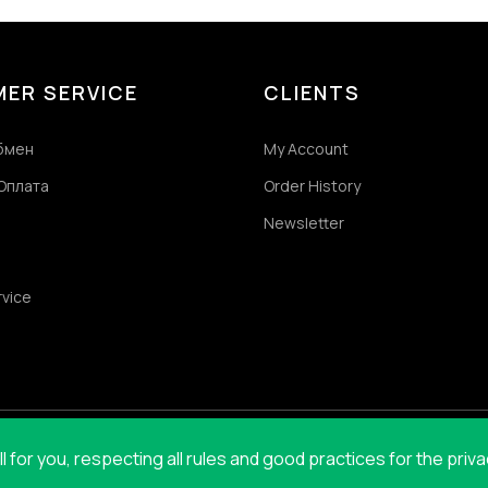
ER SERVICE
CLIENTS
обмен
My Account
Оплата
Order History
Newsletter
rvice
for you, respecting all rules and good practices for the priv