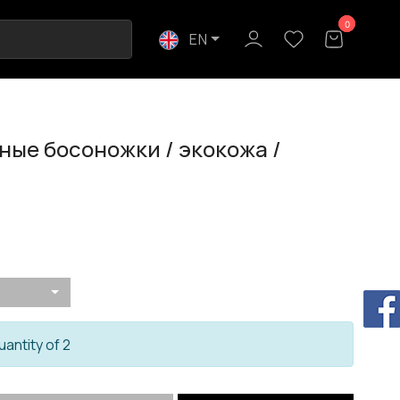
0
0
EN
ные босоножки / экокожа /
uantity of 2