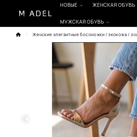
НОВЫЕ
ЖЕНСКАЯ ОБУВЬ
МУЖСКАЯ ОБУВЬ
Женские элегантные босоножки / экокожа / зо