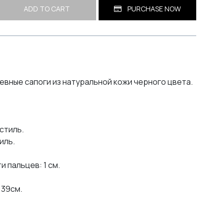
ADD TO CART
PURCHASE NOW
вные сапоги из натуральной кожи черного цвета.
стиль.
иль.
 пальцев: 1 см.
 39см.