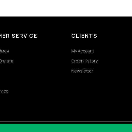
ER SERVICE
CLIENTS
обмен
My Account
Оплата
Order History
Newsletter
rvice