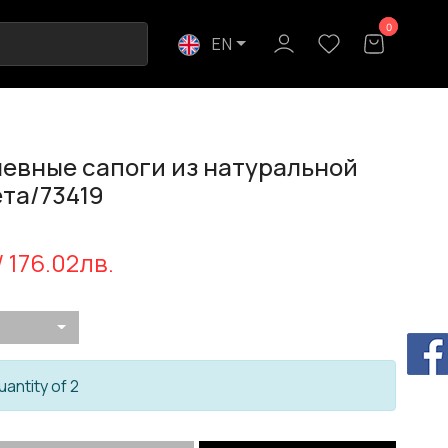
0
0
EN
евные сапоги из натуральной
та/73419
/ 176.02лв.
uantity of 2