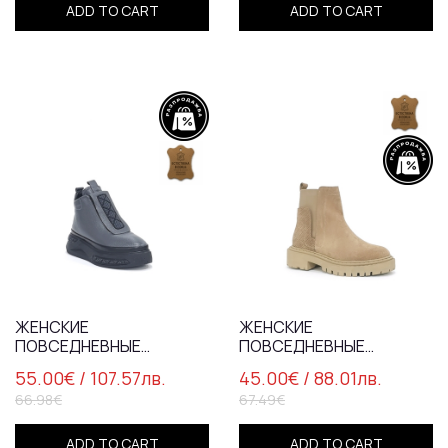
ADD TO CART
ADD TO CART
ЖЕНСКИЕ
ЖЕНСКИЕ
ПОВСЕДНЕВНЫЕ
ПОВСЕДНЕВНЫЕ
БОТИНКИ ИЗ
БОТИНКИ ИЗ
55.00€
/ 107.57лв.
45.00€
/ 88.01лв.
НАТУРАЛЬНОЙ КОЖИ
НАТУРАЛЬНОЙ КОЖИ
66.98€
67.49€
СЕРОГО ЦВЕТА С
БЕЖЕВОГО
АНАТОМИЧЕСКОЙ
ЦВЕТА/76694
СТЕЛЬКОЙ/7016
ADD TO CART
ADD TO CART