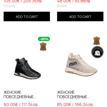
105.00€
/ 205.36лв.
48.00€
/ 93.88лв.
КОРИЧНЕВЫЕ / 712-078
БЕЖЕВОГО /73129
117.09€
81.30€
ADD TO CART
ADD TO CART
ЖЕНСКИЕ
ЖЕНСКИЕ
ПОВСЕДНЕВНЫЕ
ПОВСЕДНЕВНЫЕ
БОТИНКИ /
БОТИНКИ /
60.00€
/ 117.34лв.
85.00€
/ 166.24лв.
НАТУРАЛЬНАЯ КОЖА /
НАТУРАЛЬНАЯ КОЖА /