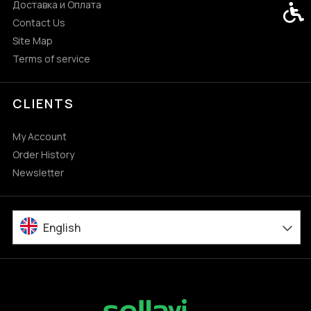
Доставка и Оплата
Acces
Contact Us
Site Map
Terms of service
CLIENTS
My Account
Order History
Newsletter
English