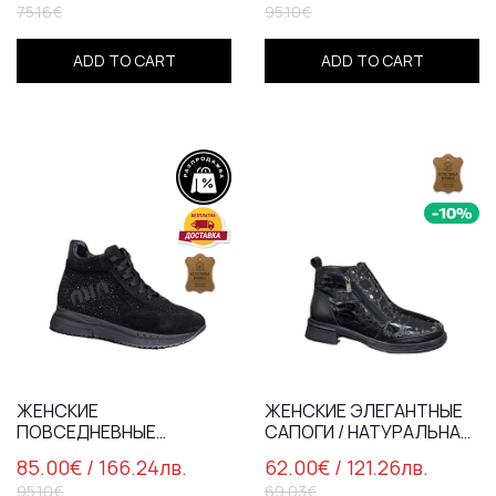
75.16€
95.10€
ЧЕРНЫЕ / 724
БЕЖЕВЫЙ / 718-68
ADD TO CART
ADD TO CART
ЖЕНСКИЕ
ЖЕНСКИЕ ЭЛЕГАНТНЫЕ
ПОВСЕДНЕВНЫЕ
САПОГИ / НАТУРАЛЬНАЯ
БОТИНКИ /
КОЖА / 71-65 / ЧЕРНЫЕ
85.00€
/ 166.24лв.
62.00€
/ 121.26лв.
НАТУРАЛЬНАЯ КОЖА /
95.10€
69.03€
ЧЕРНЫЕ / 718-68