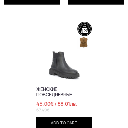
ЖЕНСКИЕ
ПОВСЕДНЕВНЫЕ
БОТИНКИ ИЗ
45.00€
/ 88.01лв.
НАТУРАЛЬНОЙ КОЖИ
67.49€
ЧЕРНОГО ЦВЕТА/76694
ADD TO CART