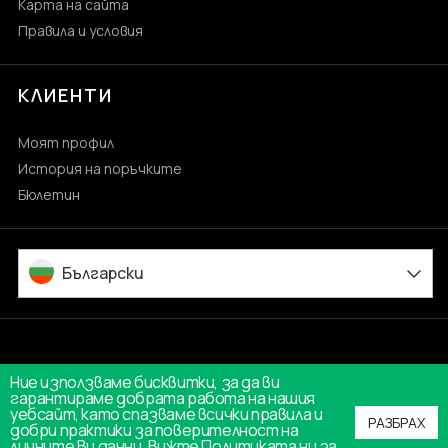
Карта на сайта
Правила и условия
КЛИЕНТИ
Моят профил
История на поръчките
Бюлетин
Български
Ние използваме бисквитки, за да ви
гарантираме добрата работа на нашия
уебсайт, като спазваме всички правила и
РАЗБРАХ
добри практики за поверителност на
личните Ви данни.
Вижте Политиката ни за