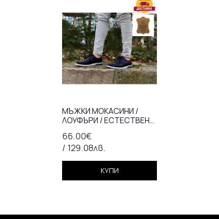
МЪЖКИ МОКАСИНИ /
ЛОУФЪРИ / ЕСТЕСТВЕНА
КОЖА / 7426/СИНЬО/
66.00€
АНАТОМИЧНА СТЕЛКА
/ 129.08лв.
КУПИ