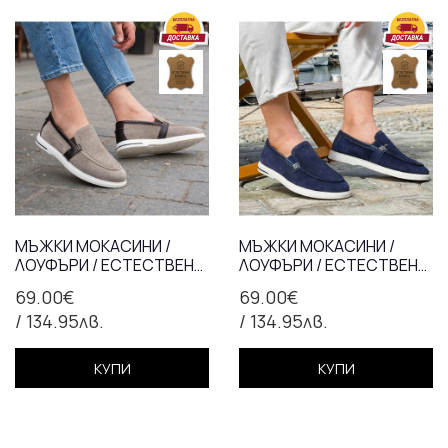
МЪЖКИ МОКАСИНИ /
МЪЖКИ МОКАСИНИ /
ЛОУФЪРИ / ЕСТЕСТВЕНА
ЛОУФЪРИ / ЕСТЕСТВЕНА
КОЖА / 74-50/
КОЖА / 74-50/СИНЬО
69.00€
69.00€
БЕЖАВО+КАФЯВО
/ 134.95лв.
/ 134.95лв.
КУПИ
КУПИ