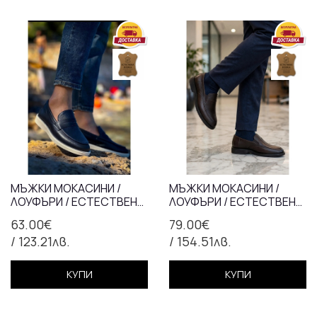
МЪЖКИ МОКАСИНИ /
МЪЖКИ МОКАСИНИ /
ЛОУФЪРИ / ЕСТЕСТВЕНА
ЛОУФЪРИ / ЕСТЕСТВЕНА
КОЖА / 702-3/СИНЬО/
КОЖА / 710-84/КАФЯВО
63.00€
79.00€
АНАТОМИЧНА СТЕЛКА
/ 123.21лв.
/ 154.51лв.
КУПИ
КУПИ