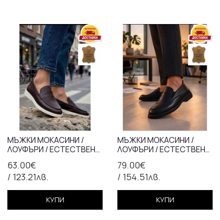
МЪЖКИ МОКАСИНИ /
МЪЖКИ МОКАСИНИ /
ЛОУФЪРИ / ЕСТЕСТВЕНА
ЛОУФЪРИ / ЕСТЕСТВЕНА
КОЖА / 702-3/КАФЯВО/
КОЖА / 710-84/ЧЕРНО
63.00€
79.00€
АНАТОМИЧНА СТЕЛКА
/ 123.21лв.
/ 154.51лв.
КУПИ
КУПИ