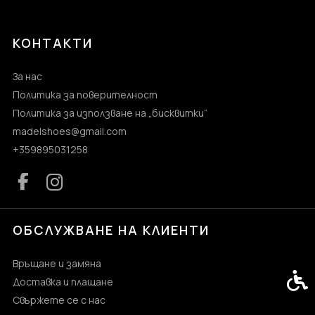
КОНТАКТИ
За нас
Политика за поверителност
Политика за използване на „бисквитки“
madelshoes@gmail.com
+359895031258
ОБСЛУЖВАНЕ НА КЛИЕНТИ
Връщане и замяна
Спец
Доставка и плащане
Свържете се с нас