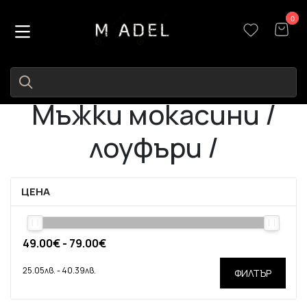
0
0
Мъжки мокасини /
лоуфъри /
ЦЕНА
ФИЛТЪР