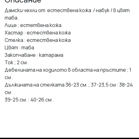
Дамски чехли от естествена кожа / набук / в цвят
таба .
Лице ; естетвена кожа
Хастар : естествена кожа
Стелка : естествена кожа
Цвят : таба
Закопчаване : катарама
Ток ; 2 см .
Дебелината на ходилото в областа на пръстите ; 1
см .
Дължината на стелката 36-23 см .; 37-23,5 см : 38-24
см .
39-25 см. : 40-26 см .