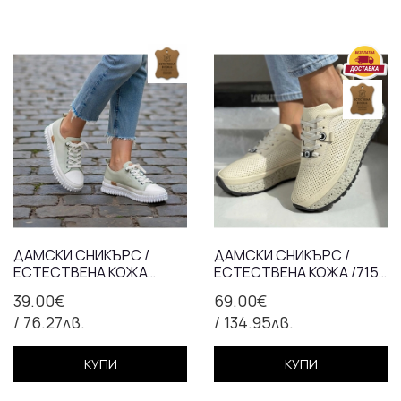
ДАМСКИ СНИКЪРС /
ДАМСКИ СНИКЪРС /
ЕСТЕСТВЕНА КОЖА
ЕСТЕСТВЕНА КОЖА /715-
/7120/БЯЛО+ЗЕЛЕНО/
52/БЕЖАВО
39.00€
69.00€
АНАТОМИЧНА СТЕЛКА
/ 76.27лв.
/ 134.95лв.
КУПИ
КУПИ