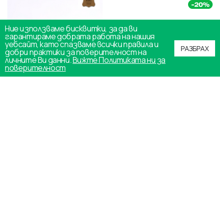
Ние използваме бисквитки, за да ви
гарантираме добрата работа на нашия
уебсайт, като спазваме всички правила и
РАЗБРАХ
добри практики за поверителност на
личните Ви данни.
Вижте Политиката ни за
поверителност
ДАМСКИ КЕЦ /СНИКЪР /
ДАМСКИ СНИКЪРС /
ЕСТЕСТВЕНА КОЖА
ЕСТЕСТВЕНА КОЖА
/73326/ СИНЬО+ПУДРА
/71614/ЧЕРНО
52.00€
/ 101.70лв.
60.00€
/ 117.34лв.
79.25€
76.18€
КУПИ
КУПИ