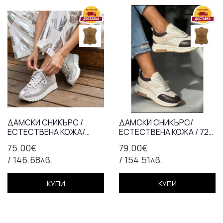
ДАМСКИ СНИКЪРС /
ДАМСКИ СНИКЪРС/
ЕСТЕСТВЕНА КОЖА/
ЕСТЕСТВЕНА КОЖА / 721-
АНАТОМИЧНА
39/БЕЖАВО+КАФЯВО
75.00€
79.00€
СТЕЛКА/767/СРЕБРО
/ 146.68лв.
/ 154.51лв.
КУПИ
КУПИ