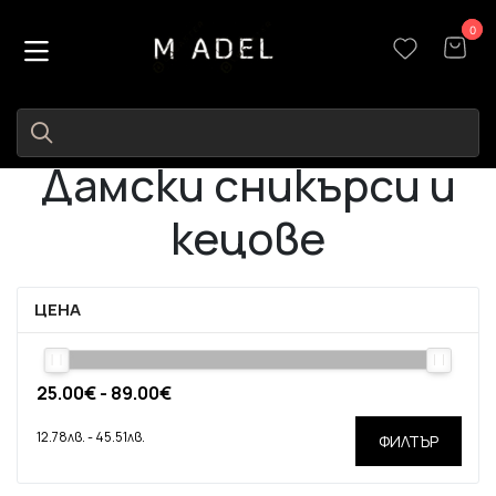
0
0
Дамски сникърси и
кецове
ЦЕНА
ФИЛТЪР