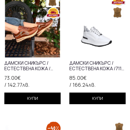
ДАМСКИ СНИКЪРС /
ДАМСКИ СНИКЪРС /
ЕСТЕСТВЕНА КОЖА /
ЕСТЕСТВЕНА КОЖА /711-
АНАТОМИЧНА СТЕЛКА /
08/БЯЛО
73.00€
85.00€
ТАБА / 7302
/ 142.77лв.
/ 166.24лв.
КУПИ
КУПИ