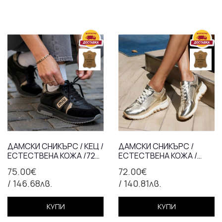
ДАМСКИ СНИКЪРС / КЕЦ /
ДАМСКИ СНИКЪРС /
ЕСТЕСТВЕНА КОЖА /723-
ЕСТЕСТВЕНА КОЖА /
35/ЧЕРНО
АНАТОМИЧНА СТЕЛКА
75.00€
72.00€
/720-35/ЗЛАТНО
/ 146.68лв.
/ 140.81лв.
КУПИ
КУПИ