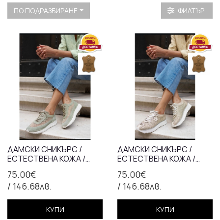
ПО ПОДРАЗБИРАНЕ
ФИЛТЪР
ДАМСКИ СНИКЪРС /
ДАМСКИ СНИКЪРС /
ЕСТЕСТВЕНА КОЖА /
ЕСТЕСТВЕНА КОЖА /
АНАТОМИЧНА СТЕЛКА /
АНАТОМИЧНА СТЕЛКА /
75.00€
75.00€
726/ЗЕЛЕНО
767/ ЗЛАТНО
/ 146.68лв.
/ 146.68лв.
КУПИ
КУПИ