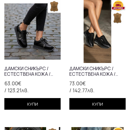
ДАМСКИ СНИКЪРС /
ДАМСКИ СНИКЪРС /
ЕСТЕСТВЕНА КОЖА /
ЕСТЕСТВЕНА КОЖА /
АНАТОМИЧНА СТЕЛКА /
АНАТОМИЧНА СТЕЛКА /
63.00€
73.00€
ЧЕРНО / 71310
ЧЕРНО / 71832
/ 123.21лв.
/ 142.77лв.
КУПИ
КУПИ