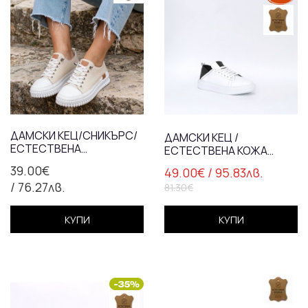
ДАМСКИ КЕЦ/СНИКЪРС/
ДАМСКИ КЕЦ /
ЕСТЕСТВЕНА
ЕСТЕСТВЕНА КОЖА
КОЖА/7120/
/72100/ БЯЛО
39.00€
49.00€
/ 95.83лв.
БЯЛО+БЕЖАВО/
/ 76.27лв.
АНАТОМИЧНА СТЕЛКА
81.30€
КУПИ
КУПИ