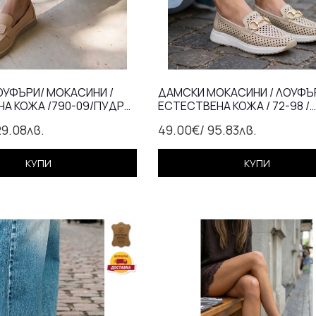
УФЪРИ/ МОКАСИНИ /
ДАМСКИ МОКАСИНИ / ЛОУФЪР
А КОЖА /790-09/ПУДРА/
ЕСТЕСТВЕНА КОЖА / 72-98 /
НА СТЕЛКА
БЕЖАВО /АНАТОМИЧНА СТЕ
29.08лв.
49.00€
/ 95.83лв.
КУПИ
КУПИ