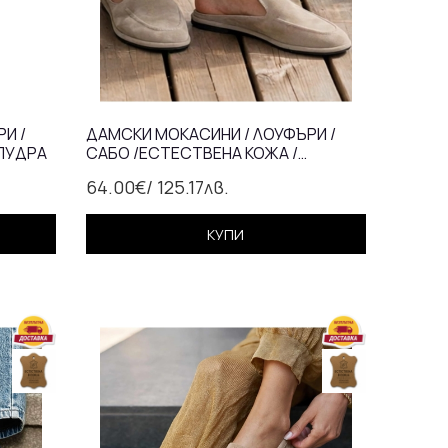
И /
ДАМСКИ МОКАСИНИ / ЛОУФЪРИ /
 ПУДРА
САБО /ЕСТЕСТВЕНА КОЖА /
БЕЖАВО/713-15
64.00€
/ 125.17лв.
КУПИ