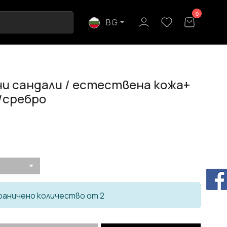
0
0
BG
и сандали / естествена кожа+
/сребро
раничено количество от 2