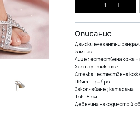
Описание
Дамски елегантни сандал
камъни.
Лице : естествена кожа +
Хастар : текстил
Стелка : естествена кож
Цвят : сребро
Закопчаване ; катарама
Ток : 8 см .
Дебелина находилото в об