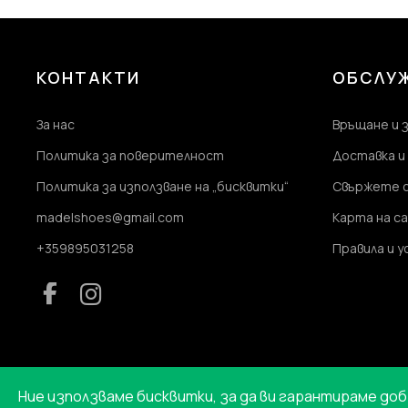
КОНТАКТИ
ОБСЛУЖ
За нас
Връщане и 
Политика за поверителност
Доставка и
Политика за използване на „бисквитки“
Свържете с
madelshoes@gmail.com
Карта на с
+359895031258
Правила и у
Ние използваме бисквитки, за да ви гарантираме до