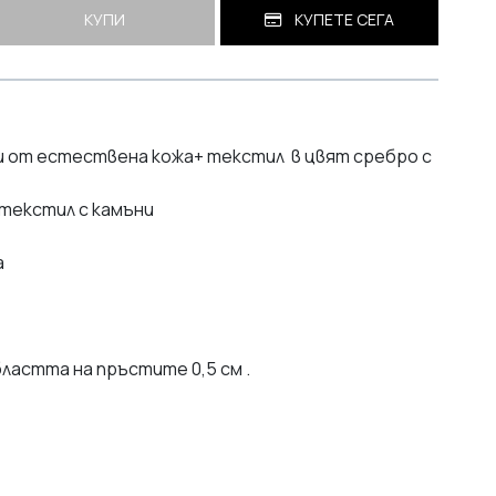
КУПИ
КУПЕТЕ СЕГА
и от естествена кожа+ текстил в цвят сребро с
 текстил с камъни
а
ластта на пръстите 0,5 см .