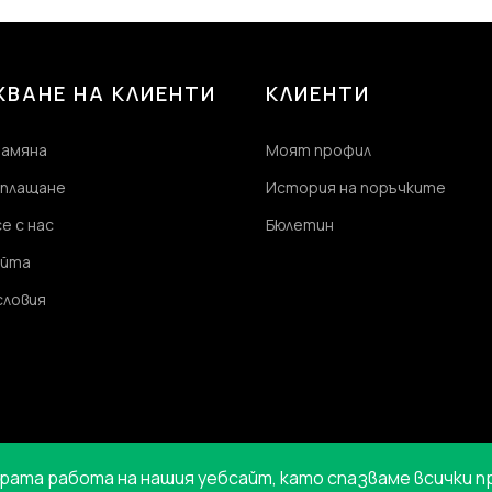
ВАНЕ НА КЛИЕНТИ
КЛИЕНТИ
замяна
Моят профил
 плащане
История на поръчките
е с нас
Бюлетин
айта
словия
брата работа на нашия уебсайт, като спазваме всички 