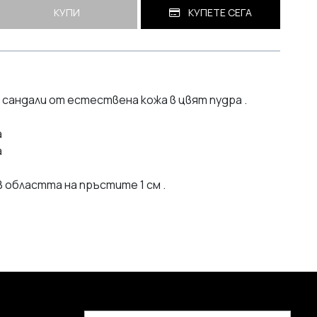
КУПИ
КУПЕТЕ СЕГА
 сандали от естествена кожа в цвят пудра .
а
а
 областта на пръстите 1 см .