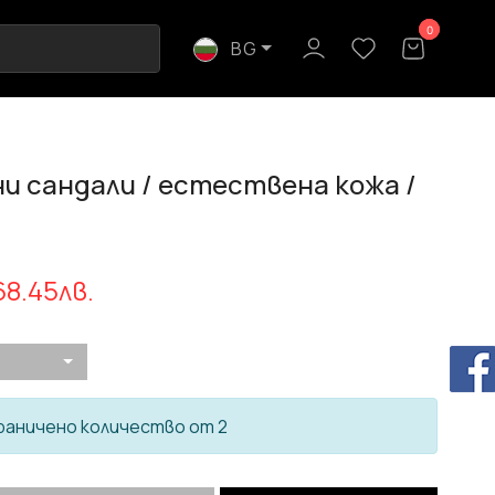
0
0
BG
и сандали / естествена кожа /
68.45лв.
раничено количество от 2