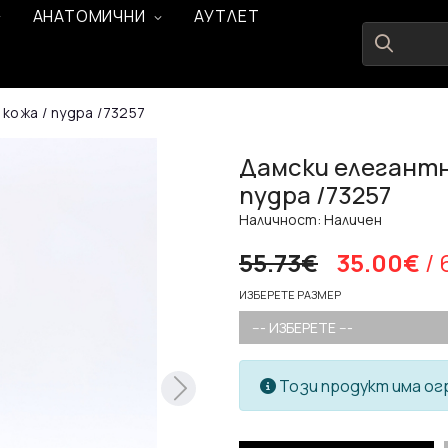
АНАТОМИЧНИ
АУТЛЕТ
кожа / пудра /73257
Дамски елегантн
пудра /73257
Наличност: Наличен
55.73€
35.00€
/ 
ИЗБЕРЕТЕ РАЗМЕР
--- ИЗБЕРЕТЕ ---
Този продукт има ог