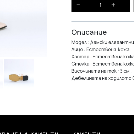
Описание
Модел : Дамски елегантни
Лице : Естествена кожа
Хастар : Естествена кож
Стелка : Естествена кож
Височината на ток : 3 см .
Дебелината на ходилото в