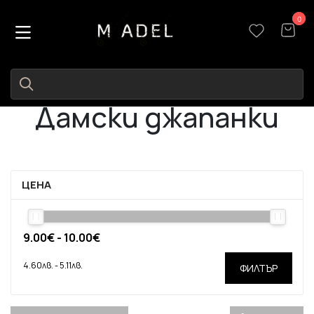
0
0
Дамски джапанки
ЦЕНА
ФИЛТЪР