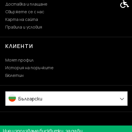
Спец
Доставка и плащане
Свържете се с нас
Карта на сайта
Правила и условия
КЛИЕНТИ
Моят профил
История на поръчките
Бюлетин
Български
Ние използваме бисквитки, за да ви